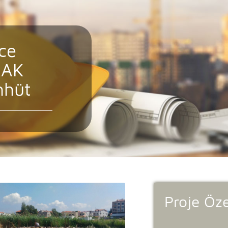
ce
RAK
hhüt
Proje Özel