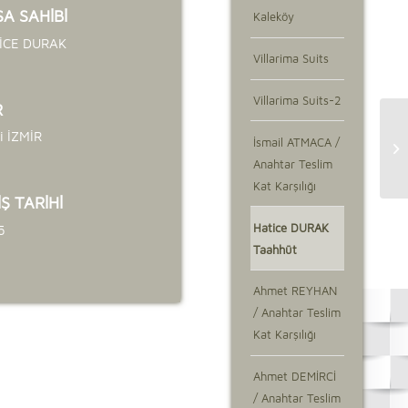
A SAHİBİ
Kaleköy
İCE DURAK
Villarima Suits
Villarima Suits-2
R
li İZMİR
İsmail ATMACA /
Anahtar Teslim
Kat Karşılığı
İŞ TARİHİ
Hatice DURAK
5
Taahhüt
Ahmet REYHAN
/ Anahtar Teslim
Kat Karşılığı
Ahmet DEMİRCİ
/ Anahtar Teslim