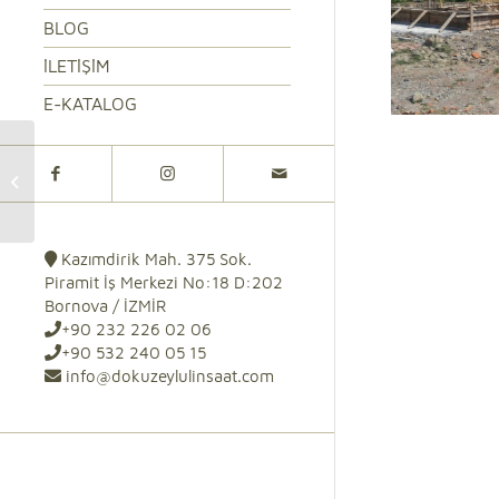
BLOG
İLETIŞIM
E-KATALOG
Ahmet REYHAN /
Anahtar Teslim Kat
Karşılığı
Kazımdirik Mah. 375 Sok.
Piramit İş Merkezi No:18 D:202
Bornova / İZMİR
+90 232 226 02 06
+90 532 240 05 15
info@dokuzeylulinsaat.com