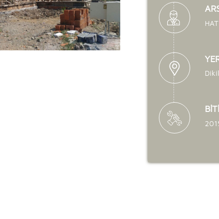
ARS
HAT
YE
Diki
BİT
201